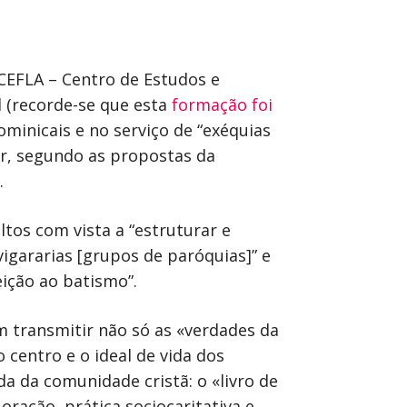
 CEFLA – Centro de Estudos e
l (recorde-se que esta
formação foi
inicais e no serviço de “exéquias
iar, segundo as propostas da
.
os com vista a “estruturar e
igararias [grupos de paróquias]” e
ição ao batismo”.
m transmitir não só as «verdades da
centro e o ideal de vida dos
da da comunidade cristã: o «livro de
oração, prática sociocaritativa e