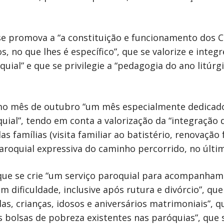
e promova a “a constituição e funcionamento dos C
os, no que lhes é específico”, que se valorize e int
quial” e que se privilegie a “pedagogia do ano litúr
imo mês de outubro “um mês especialmente dedicado
uial”, tendo em conta a valorização da “integração d
s famílias (visita familiar ao batistério, renovação
aroquial expressiva do caminho percorrido, no últi
 que se crie “um serviço paroquial para acompanham
em dificuldade, inclusive após rutura e divórcio”, que
as, crianças, idosos e aniversários matrimoniais”, 
as bolsas de pobreza existentes nas paróquias”, que 