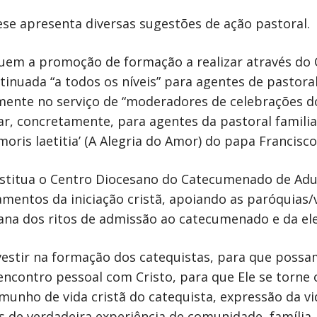
ese apresenta diversas sugestões de ação pastoral.
cluem a promoção de formação a realizar através do
inuada “a todos os níveis” para agentes de pastora
ente no serviço de “moderadores de celebrações dom
ciar, concretamente, para agentes da pastoral famil
oris laetitia’ (A Alegria do Amor) do papa Francisco
titua o Centro Diocesano do Catecumenado de Adult
mentos da iniciação cristã, apoiando as paróquias/v
ana dos ritos de admissão ao catecumenado e da ele
nvestir na formação dos catequistas, para que possa
contro pessoal com Cristo, para que Ele se torne o 
emunho de vida cristã do catequista, expressão da vi
s de verdadeira experiência de comunidade, família, 