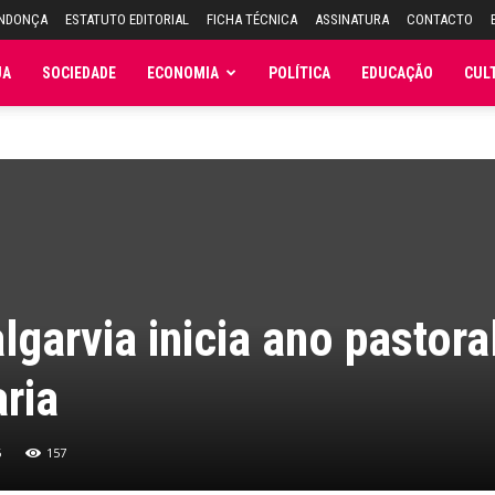
ENDONÇA
ESTATUTO EDITORIAL
FICHA TÉCNICA
ASSINATURA
CONTACTO
JA
SOCIEDADE
ECONOMIA
POLÍTICA
EDUCAÇÃO
CUL
algarvia inicia ano pastora
ria
6
157