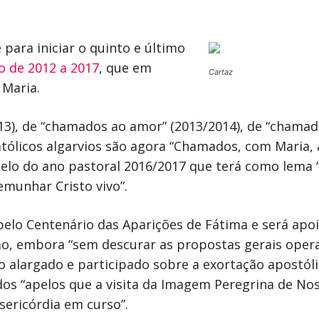
e para iniciar o quinto e último
o de 2012 a 2017
, que em
Cartaz
 Maria.
13), de “chamados ao amor” (2013/2014), de “chamado
atólicos algarvios são agora “Chamados, com Maria,
elo do ano pastoral 2016/2017 que terá como lema “
emunhar Cristo vivo”.
elo Centenário das Aparições de Fátima e será apo
o, embora “sem descurar as propostas gerais opera
 alargado e participado sobre a exortação apostólic
 dos “apelos que a visita da Imagem Peregrina de N
sericórdia em curso”.