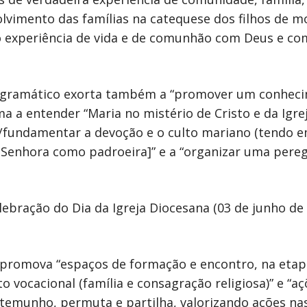
lvimento das famílias na catequese dos filhos de 
mo experiência de vida e de comunhão com Deus e co
rogramático exorta também a “promover um conhec
a a entender “Maria no mistério de Cristo e da Igrej
/fundamentar a devoção e o culto mariano (tendo e
Senhora como padroeira]” e a “organizar uma pereg
lebração do Dia da Igreja Diocesana (03 de junho d
se promova “espaços de formação e encontro, na etap
vocacional (família e consagração religiosa)” e “aç
emunho, permuta e partilha, valorizando ações nas p