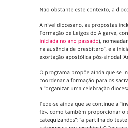
Não obstante este contexto, a dioc
A nível diocesano, as propostas in
Formação de Leigos do Algarve, cont
iniciada no ano passado
), nomeadam
na ausência de presbítero”, e a ini
exortação apostólica pós-sinodal ‘Am
O programa propõe ainda que se ins
coordenar a formação para os sacra
a “organizar uma celebração dioces
Pede-se ainda que se continue a “i
fé», como também proporcionar o en
catequizandos”; “a partilha do test
catequese» por excelência”; “espaço