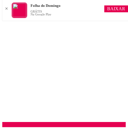
Folha do Domingo
BAIXAR
✕
GRÁTIS
Na Google Play