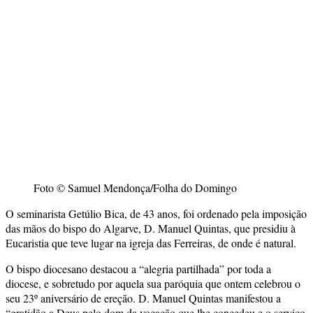
Foto © Samuel Mendonça/Folha do Domingo
O seminarista Getúlio Bica, de 43 anos, foi ordenado pela imposição
das mãos do bispo do Algarve, D. Manuel Quintas, que presidiu à
Eucaristia que teve lugar na igreja das Ferreiras, de onde é natural.
O bispo diocesano destacou a “alegria partilhada” por toda a
diocese, e sobretudo por aquela sua paróquia que ontem celebrou o
seu 23º aniversário de ereção. D. Manuel Quintas manifestou a
“gratidão a Deus pelo dom da vocação que lhe concedeu e o serviço