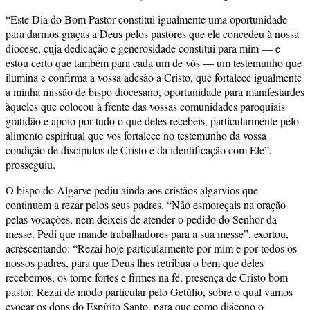
“Este Dia do Bom Pastor constitui igualmente uma oportunidade
para darmos graças a Deus pelos pastores que ele concedeu à nossa
diocese, cuja dedicação e generosidade constitui para mim — e
estou certo que também para cada um de vós — um testemunho que
ilumina e confirma a vossa adesão a Cristo, que fortalece igualmente
a minha missão de bispo diocesano, oportunidade para manifestardes
àqueles que colocou à frente das vossas comunidades paroquiais
gratidão e apoio por tudo o que deles recebeis, particularmente pelo
alimento espiritual que vos fortalece no testemunho da vossa
condição de discípulos de Cristo e da identificação com Ele”,
prosseguiu.
O bispo do Algarve pediu ainda aos cristãos algarvios que
continuem a rezar pelos seus padres. “Não esmoreçais na oração
pelas vocações, nem deixeis de atender o pedido do Senhor da
messe. Pedi que mande trabalhadores para a sua messe”, exortou,
acrescentando: “Rezai hoje particularmente por mim e por todos os
nossos padres, para que Deus lhes retribua o bem que deles
recebemos, os torne fortes e firmes na fé, presença de Cristo bom
pastor. Rezai de modo particular pelo Getúlio, sobre o qual vamos
evocar os dons do Espírito Santo, para que como diácono o