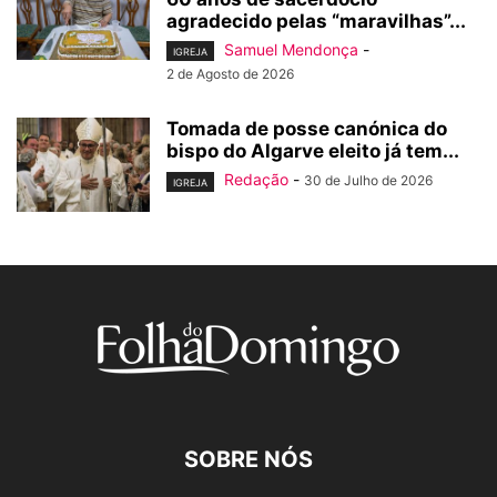
agradecido pelas “maravilhas”...
Samuel Mendonça
-
IGREJA
2 de Agosto de 2026
Tomada de posse canónica do
bispo do Algarve eleito já tem...
Redação
-
30 de Julho de 2026
IGREJA
SOBRE NÓS