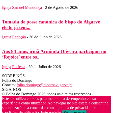
Igreja
Samuel Mendonça
-
2 de Agosto de 2026
Tomada de posse canónica do bispo do Algarve
eleito já tem...
Igreja
Redação
-
30 de Julho de 2026
Aos 84 anos, irmã Arminda Oliveira participou no
‘Rejoice’ entre os...
Igreja
Ecclesia
-
30 de Julho de 2026
SOBRE NÓS
Folha do Domingo
Contato:
folha.domingo@diocese-algarve.pt
SIGA-NOS
© Folha do Domingo 2026, todos os direitos reservados.
Este site utiliza cookies para melhorar o desempenho e a sua
experiência como utilizador. Ao navegar no site estará a consentir a
sua utilização e a concordar com a politica de privacidade e
condições de utilização deste website.
Ok
Ler mais