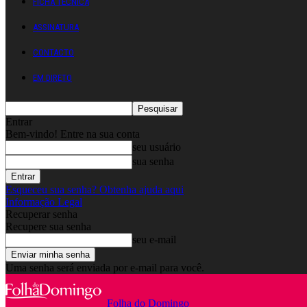
FICHA TÉCNICA
ASSINATURA
CONTACTO
EM DIRETO
Entrar
Bem-vindo! Entre na sua conta
seu usuário
sua senha
Esqueceu sua senha? Obtenha ajuda aqui
Informação Legal
Recuperar senha
Recupere sua senha
seu e-mail
Uma senha será enviada por e-mail para você.
Folha do Domingo