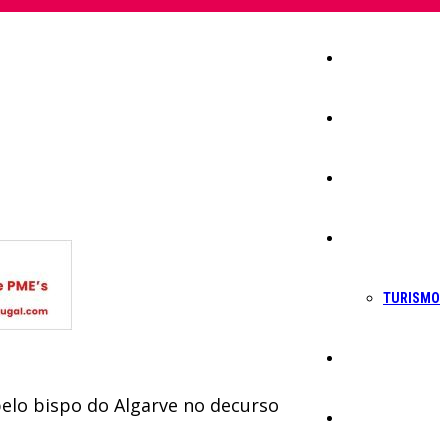
Início
Igreja
Sociedade
Economia
TURISMO
Política
pelo bispo do Algarve no decurso
Educação