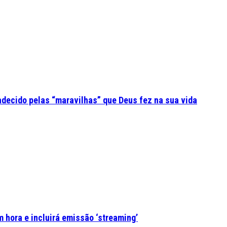
adecido pelas “maravilhas” que Deus fez na sua vida
 hora e incluirá emissão ‘streaming’