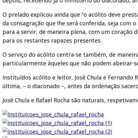
depois, recebendo já o ministério do diaconado, an
O prelado explicou ainda que “o acólito deve prest
da consagração que lhe será conferida, seja com o 
para a servir, de maneira plena, com um coração d
para os restantes rapazes presentes.
O serviço do acólito centra-se também, de maneira p
particularmente àqueles que não podem abeirar-s
Instituídos acólito e leitor, José Chula e Fernand
última, – o diaconado –, antes da ordenação sacerd
José Chula e Rafael Rocha são naturais, respetiva