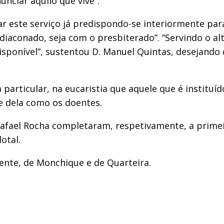
unciar aquilo que vive”.
ar este serviço já predispondo-se interiormente par
diaconado, seja com o presbiterado”. “Servindo o al
isponível”, sustentou D. Manuel Quintas, desejando 
articular, na eucaristia que aquele que é instituído
e dela como os doentes.
o Rafael Rocha completaram, respetivamente, a prime
otal.
mente, de Monchique e de Quarteira.