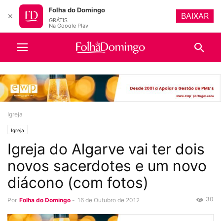
Folha do Domingo
BAIXAR
✕
GRÁTIS
Na Google Play
Igreja
Igreja
Igreja do Algarve vai ter dois
novos sacerdotes e um novo
diácono (com fotos)
30
Por
Folha do Domingo
-
16 de Outubro de 2012