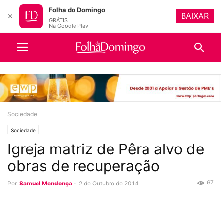
Folha do Domingo
BAIXAR
✕
GRÁTIS
Na Google Play
Sociedade
Sociedade
Igreja matriz de Pêra alvo de
obras de recuperação
67
Por
Samuel Mendonça
-
2 de Outubro de 2014