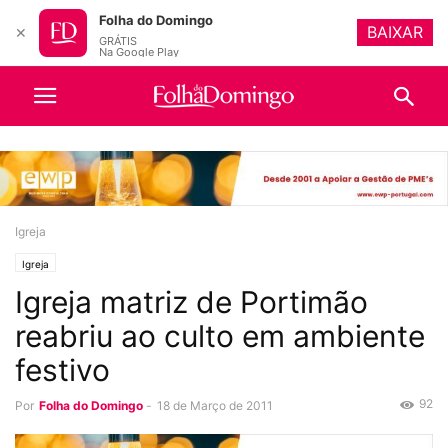
Folha do Domingo
BAIXAR
✕
GRÁTIS
Na Google Play
Igreja
Igreja
Igreja matriz de Portimão
reabriu ao culto em ambiente
festivo
92
Por
Folha do Domingo
-
18 de Março de 2011