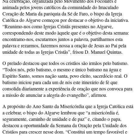
Na celebração, organizada pelo Movimento dos Focolares e
animada pelos jovens católicos da comunidade do Imaculado
Coração de Maria da paróquia da Sé de Faro, o bispo da Igreja
Católica do Algarve começou por destacar o objetivo da iniciativa.
“Reunimo-nos como Igrejas Cristãs presentes no Algarve,
correspondendo deste modo àquele que é o objetivo desta semana:
encontramo-nos, escutarmos juntos a palavra, partilharmos esta
palavra e rezarmos, fazermos nossa a oração de Jesus ao Pai pela
unidade de todas as Igrejas Cristãs”, frisou D. Manuel Quintas.
O prelado destacou que todos os cristãos são irmãos pelo batismo.
“Todos nós, pelo batismo, o mesmo e único batismo na água e
Espírito Santo, somos nação santa, povo eleito, sacerdócio real. O
batismo iniciou para cada um de nós este itinerário de fé que
consolida diariamente a experiência de oração que nos convoca para
a missão de anunciar a alegria do evangelho”, afirmou.
A propósito do Ano Santo da Misericórdia que a Igreja Católica está
a celebrar, o bispo do Algarve lembrou que “a misericórdia é,
seguramente, caminho de unidade e de paz” e, citando o papa,
destacou a oportunidade da Semana da Oração pela Unidade dos
Cristãos para crescer nesse dom. “Constitui um tempo favorável e