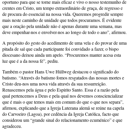
oportuno para que se torne mais eficaz e vivo o nosso testemunho de
crentes em Cristo, um tempo extraordinário de graça, de regresso e
de procura do essencial na nossa vida. Queremos progredir sempre
mais neste caminho de unidade que todos procuramos. É evidente
que a oração pela unidade não é apenas durante uma semana, mas
deve empenhar-nos e envolver-nos ao longo de todo o ano”, afirmou.
A propósito do gesto do acedimento de uma vela e do provar de uma
pitada de sal que cada participante foi convidado a fazer, o bispo
diocesano deixou ainda um apelo. “Procuremos manter acesa esta
luz que é a da nossa fé”, pediu.
Também o pastor Hans Uwe Hüllweg destacou o significado do
batismo. “Através do batismo fomos resgatados das nossas mortes e
Cristo deu-nos uma nova vida através da sua ressurreição.
Renascemos pela água e pelo Espírito Santo. Essa é a razão pela
qual pertencemos a Deus e pela qual nos devemos consciencializar
que é mais o que temos mais em comum do que o que nos separa”,
afirmou, explicando que a Igreja Luterana alemã se reúne na capela
do Carvoeiro (Lagoa), por cedência da Igreja Católica, facto que
considerou um “grande sinal do relacionamento ecuménico” e que
agradeceu.