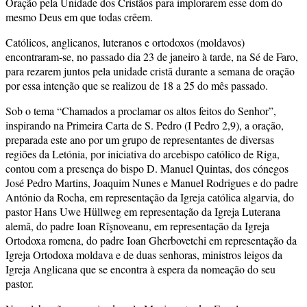
Oração pela Unidade dos Cristãos para implorarem esse dom do
mesmo Deus em que todas crêem.
Católicos, anglicanos, luteranos e ortodoxos (moldavos)
encontraram-se, no passado dia 23 de janeiro à tarde, na Sé de Faro,
para rezarem juntos pela unidade cristã durante a semana de oração
por essa intenção que se realizou de 18 a 25 do mês passado.
Sob o tema “Chamados a proclamar os altos feitos do Senhor”,
inspirando na Primeira Carta de S. Pedro (I Pedro 2,9), a oração,
preparada este ano por um grupo de representantes de diversas
regiões da Letónia, por iniciativa do arcebispo católico de Riga,
contou com a presença do bispo D. Manuel Quintas, dos cónegos
José Pedro Martins, Joaquim Nunes e Manuel Rodrigues e do padre
António da Rocha, em representação da Igreja católica algarvia, do
pastor Hans Uwe Hüllweg em representação da Igreja Luterana
alemã, do padre Ioan Rîşnoveanu, em representação da Igreja
Ortodoxa romena, do padre Ioan Gherbovetchi em representação da
Igreja Ortodoxa moldava e de duas senhoras, ministros leigos da
Igreja Anglicana que se encontra à espera da nomeação do seu
pastor.