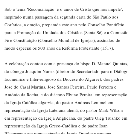
Sob o tema ‘Reconciliação: é o amor de Cristo que nos impele’,
inspirado numa passagem da segunda carta de São Paulo aos
Coríntios, a oração, preparada este ano pelo Conselho Pontifício
para a Promoção da Unidade dos Cristãos (Santa Sé) e a Comissão
Fé e Constituição (Conselho Mundial de Igrejas), assinalou de
modo especial os 500 anos da Reforma Protestante (1517).
A celebração contou com a presença do bispo D. Manuel Quintas,
do cónego Joaquim Nunes (diretor do Secretariado para o Diálogo
Ecuménico e Inter-religioso da Diocese do Algarve), dos padres
José do Casal Martins, José Santos Ferreira, Paulo Ferreira e
António da Rocha, e do diácono Elvino Pereira, em representação
da Igreja Católica algarvia, do pastor Andreas Lemmel em
representação da Igreja Luterana alemã, do pastor Mark Wilson
em representação da Igreja Anglicana, do padre Oleg Trushko em
representação da Igreja Greco-Católica e do padre Ioan
Rîşnoveanu em representação da Igreja Ortodoxa romena.