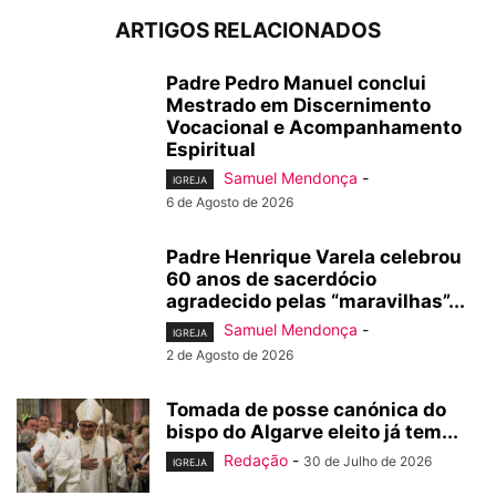
ARTIGOS RELACIONADOS
Padre Pedro Manuel conclui
Mestrado em Discernimento
Vocacional e Acompanhamento
Espiritual
Samuel Mendonça
-
IGREJA
6 de Agosto de 2026
Padre Henrique Varela celebrou
60 anos de sacerdócio
agradecido pelas “maravilhas”...
Samuel Mendonça
-
IGREJA
2 de Agosto de 2026
Tomada de posse canónica do
bispo do Algarve eleito já tem...
Redação
-
30 de Julho de 2026
IGREJA