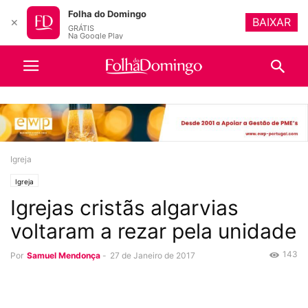
Folha do Domingo
BAIXAR
✕
GRÁTIS
Na Google Play
Igreja
Igreja
Igrejas cristãs algarvias
voltaram a rezar pela unidade
143
Por
Samuel Mendonça
-
27 de Janeiro de 2017