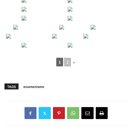
1
2
►
TAGS
ecumenismo