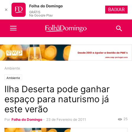
Folha do Domingo
BAIXAR
✕
GRÁTIS
Na Google Play
Ambiente
Ambiente
Ilha Deserta pode ganhar
espaço para naturismo já
este verão
25
Por
Folha do Domingo
-
23 de Fevereiro de 2011