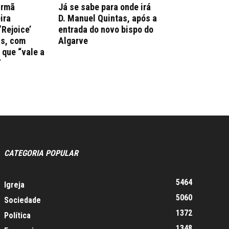
irmã
Já se sabe para onde irá
ira
D. Manuel Quintas, após a
‘Rejoice’
entrada do novo bispo do
ns, com
Algarve
que “vale a
”
CATEGORIA POPULAR
5464
Igreja
5060
Sociedade
1372
Política
1348