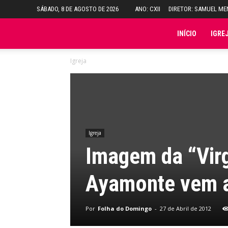
SÁBADO, 8 DE AGOSTO DE 2026
ANO: CXII
DIRETOR: SAMUEL M
Folha
INÍCIO
IGRE
Igreja
do
Domingo
Igreja
Imagem da “Vir
Ayamonte vem a
Por
Folha do Domingo
-
27 de Abril de 2012