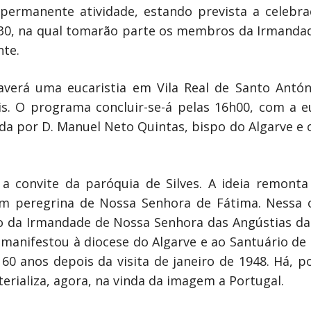
permanente atividade, estando prevista a celebr
h30, na qual tomarão parte os membros da Irmandad
te.
verá uma eucaristia em Vila Real de Santo Antón
is. O programa concluir-se-á pelas 16h00, com a eu
dida por D. Manuel Neto Quintas, bispo do Algarve e
a convite da paróquia de Silves. A ideia remont
m peregrina de Nossa Senhora de Fátima. Nessa o
o da Irmandade de Nossa Senhora das Angústias da
 manifestou à diocese do Algarve e ao Santuário d
60 anos depois da visita de janeiro de 1948. Há, po
erializa, agora, na vinda da imagem a Portugal.