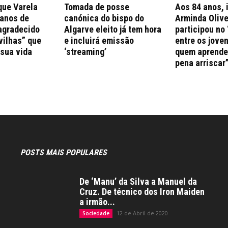
que Varela
Tomada de posse
Aos 84 anos, 
 anos de
canónica do bispo do
Arminda Olive
agradecido
Algarve eleito já tem hora
participou no 
vilhas” que
e incluirá emissão
entre os jove
 sua vida
‘streaming’
quem aprende 
pena arriscar
POSTS MAIS POPULARES
De ‘Manu’ da Silva a Manuel da
Cruz. De técnico dos Iron Maiden
a irmão...
12 de Abril de 2020
Sociedade