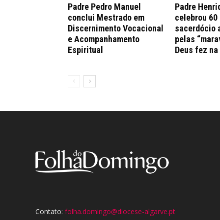
Padre Pedro Manuel
Padre Henri
conclui Mestrado em
celebrou 60
Discernimento Vocacional
sacerdócio 
e Acompanhamento
pelas “mara
Espiritual
Deus fez na
Contato:
folha.domingo@diocese-algarve.pt