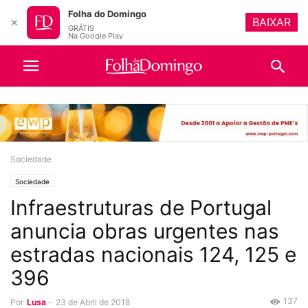
Folha do Domingo
BAIXAR
✕
GRÁTIS
Na Google Play
Sociedade
Sociedade
Infraestruturas de Portugal
anuncia obras urgentes nas
estradas nacionais 124, 125 e
396
137
Por
Lusa
-
23 de Abril de 2018