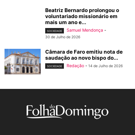
Beatriz Bernardo prolongou o
voluntariado missionário em
mais um ano e...
Samuel Mendonça
-
SOCIEDADE
30 de Julho de 2026
Câmara de Faro emitiu nota de
saudação ao novo bispo do...
Redação
-
14 de Julho de 2026
SOCIEDADE