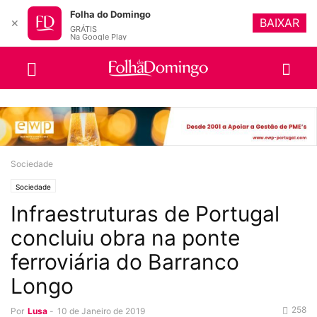
Folha do Domingo
BAIXAR
✕
GRÁTIS
Na Google Play
Sociedade
Sociedade
Infraestruturas de Portugal
concluiu obra na ponte
ferroviária do Barranco
Longo
258
Por
Lusa
-
10 de Janeiro de 2019