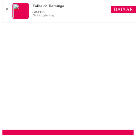
Folha do Domingo
BAIXAR
✕
GRÁTIS
Na Google Play