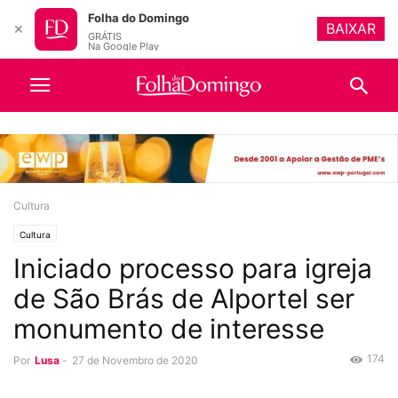
Folha do Domingo
BAIXAR
✕
GRÁTIS
Na Google Play
Cultura
Cultura
Iniciado processo para igreja
de São Brás de Alportel ser
monumento de interesse
174
Por
Lusa
-
27 de Novembro de 2020