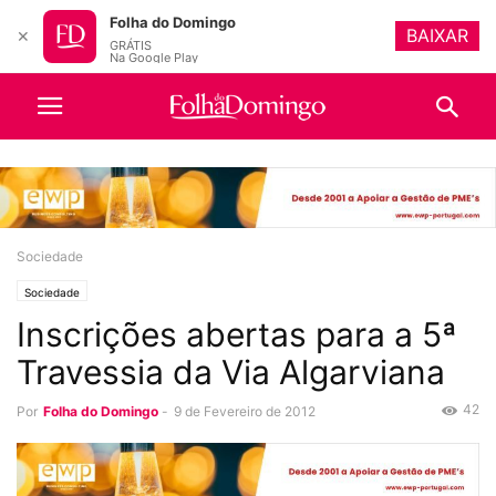
Folha do Domingo
BAIXAR
✕
GRÁTIS
Na Google Play
Sociedade
Sociedade
Inscrições abertas para a 5ª
Travessia da Via Algarviana
42
Por
Folha do Domingo
-
9 de Fevereiro de 2012