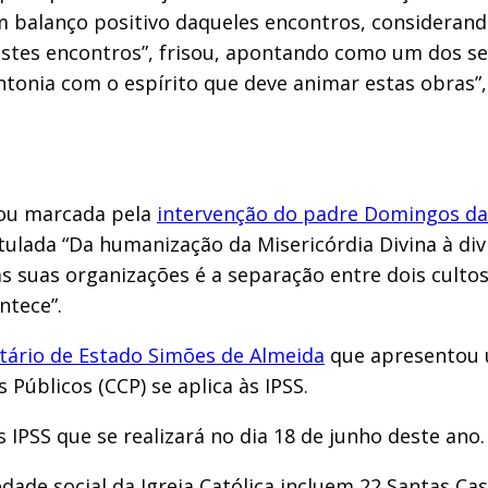
 balanço positivo daqueles encontros, considerando
destes encontros”, frisou, apontando como um dos s
intonia com o espírito que deve animar estas obras”
icou marcada pela
intervenção do padre Domingos da
titulada “Da humanização da Misericórdia Divina à di
s suas organizações é a separação entre dois cultos
ntece”.
etário de Estado Simões de Almeida
que apresentou u
Públicos (CCP) se aplica às IPSS.
 IPSS que se realizará no dia 18 de junho deste ano.
edade social da Igreja Católica incluem 22 Santas Cas