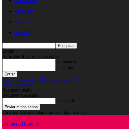
FICHA TÉCNICA
ASSINATURA
CONTACTO
EM DIRETO
Entrar
Bem-vindo! Entre na sua conta
seu usuário
sua senha
Esqueceu sua senha? Obtenha ajuda aqui
Informação Legal
Recuperar senha
Recupere sua senha
seu e-mail
Uma senha será enviada por e-mail para você.
Folha do Domingo