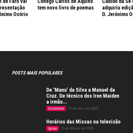
 de Faro vai
Cónego Carlos de Aquino
Cabido da Sé 
presentação
tem novo livro de poemas
adquiriu ediçã
rónimo Osório
D. Jerónimo O
POSTS MAIS POPULARES
De ‘Manu’ da Silva a Manuel da
Cruz. De técnico dos Iron Maiden
a irmão...
12 de Abril de 2020
Sociedade
Horários das Missas na televisão
13 de Março de 2020
Igreja