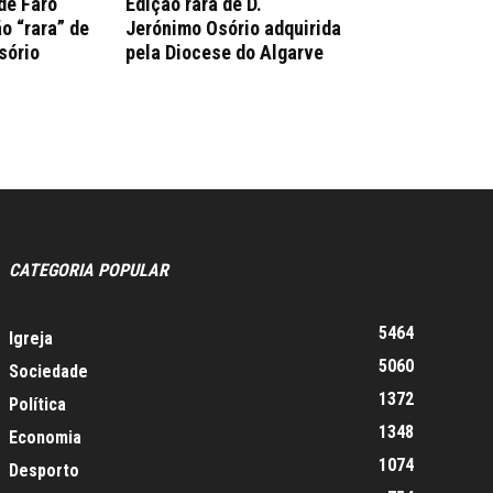
de Faro
Edição rara de D.
o “rara” de
Jerónimo Osório adquirida
sório
pela Diocese do Algarve
CATEGORIA POPULAR
5464
Igreja
5060
Sociedade
1372
Política
1348
Economia
1074
Desporto