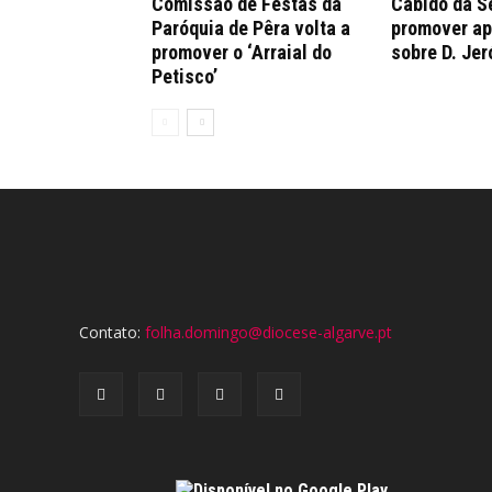
Comissão de Festas da
Cabido da Sé
Paróquia de Pêra volta a
promover a
promover o ‘Arraial do
sobre D. Je
Petisco’
Contato:
folha.domingo@diocese-algarve.pt