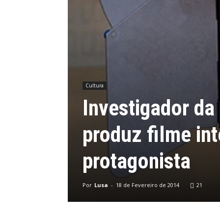
Cultura
Investigador da
produz filme in
protagonista
Por
Lusa
-
18 de Fevereiro de 2014
21