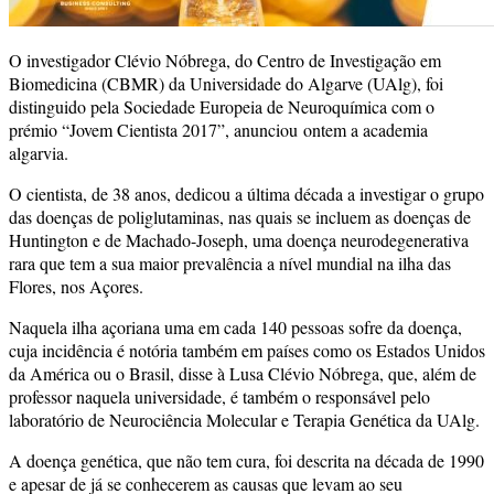
O investigador Clévio Nóbrega, do Centro de Investigação em
Biomedicina (CBMR) da Universidade do Algarve (UAlg), foi
distinguido pela Sociedade Europeia de Neuroquímica com o
prémio “Jovem Cientista 2017”, anunciou ontem a academia
algarvia.
O cientista, de 38 anos, dedicou a última década a investigar o grupo
das doenças de poliglutaminas, nas quais se incluem as doenças de
Huntington e de Machado-Joseph, uma doença neurodegenerativa
rara que tem a sua maior prevalência a nível mundial na ilha das
Flores, nos Açores.
Naquela ilha açoriana uma em cada 140 pessoas sofre da doença,
cuja incidência é notória também em países como os Estados Unidos
da América ou o Brasil, disse à Lusa Clévio Nóbrega, que, além de
professor naquela universidade, é também o responsável pelo
laboratório de Neurociência Molecular e Terapia Genética da UAlg.
A doença genética, que não tem cura, foi descrita na década de 1990
e apesar de já se conhecerem as causas que levam ao seu