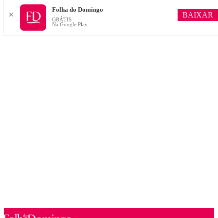
Folha do Domingo
BAIXAR
✕
GRÁTIS
Na Google Play