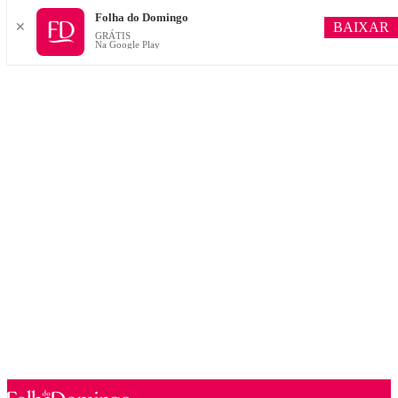
Folha do Domingo
BAIXAR
✕
GRÁTIS
Na Google Play