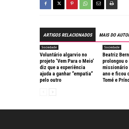
ARTIGOS RELACIONADOS
MAIS DO AUTO
Sociedade
Sociedade
Voluntário algarvio no
Beatriz Ber
projeto ‘Vem Para o Meio’
prolongou o
diz que a experiência
missionário
ajuda a ganhar “empatia”
ano e ficou 
pelo outro
Tomé e Prín