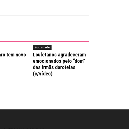
Sociedade
aro tem novo
Louletanos agradeceram
emocionados pelo “dom”
das irmãs doroteias
(c/vídeo)