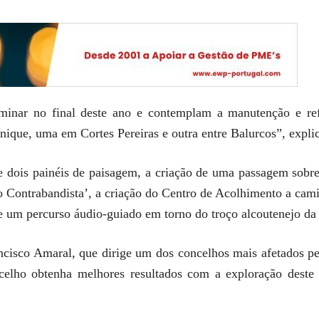
erminar no final deste ano e contemplam a manutenção e re
enique, uma em Cortes Pereiras e outra entre Balurcos”, expl
 dois painéis de paisagem, a criação de uma passagem sobre 
do Contrabandista’, a criação do Centro de Acolhimento a ca
de um percurso áudio-guiado em torno do troço alcoutenejo da
cisco Amaral, que dirige um dos concelhos mais afetados pela
ncelho obtenha melhores resultados com a exploração deste 