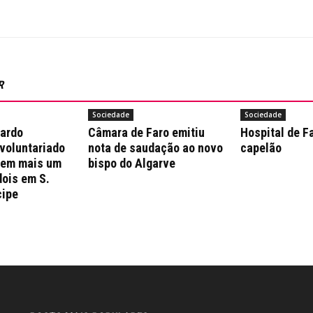
R
Sociedade
Sociedade
nardo
Câmara de Faro emitiu
Hospital de F
 voluntariado
nota de saudação ao novo
capelão
 em mais um
bispo do Algarve
dois em S.
cipe