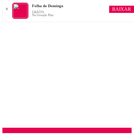
Folha do Domingo
BAIXAR
✕
GRÁTIS
Na Google Play