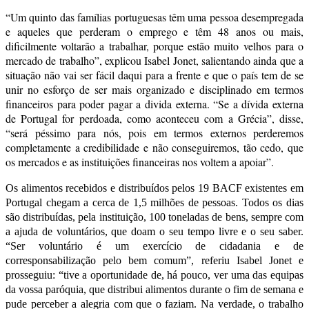
“Um quinto das famílias portuguesas têm uma pessoa desempregada
e aqueles que perderam o emprego e têm 48 anos ou mais,
dificilmente voltarão a trabalhar, porque estão muito velhos para o
mercado de trabalho”, explicou Isabel Jonet, salientando ainda que a
situação não vai ser fácil daqui para a frente e que o país tem de se
unir no esforço de ser mais organizado e disciplinado em termos
financeiros para poder pagar a divida externa. “Se a dívida externa
de Portugal for perdoada, como aconteceu com a Grécia”, disse,
“será péssimo para nós, pois em termos externos perderemos
completamente a credibilidade e não conseguiremos, tão cedo, que
os mercados e as instituições financeiras nos voltem a apoiar”.
Os alimentos recebidos e distribuídos pelos 19 BACF existentes em
Portugal chegam a cerca de 1,5 milhões de pessoas. Todos os dias
são distribuídas, pela instituição, 100 toneladas de bens, sempre com
a ajuda de voluntários, que doam o seu tempo livre e o seu saber.
“Ser voluntário é um exercício de cidadania e de
corresponsabilização pelo bem comum”, referiu Isabel Jonet e
prosseguiu: “tive a oportunidade de, há pouco, ver uma das equipas
da vossa paróquia, que distribui alimentos durante o fim de semana e
pude perceber a alegria com que o faziam. Na verdade, o trabalho