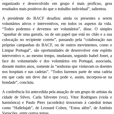
organizado e desenvolvido em grupo é mais profícuo, gera
resultados mais positivos do que o trabalho individual”, salientou.
A presidente do BACF desafiou ainda os presentes a serem
voluntários ativos e interventivos, em todos os aspetos da vida.
“Todos podemos e devemos ser voluntários”, disse. O simples
“apanhar de uma garrafa, ou de um papel que está no chão e a sua
colocação no recipiente correto”, passando pela “colaboração nas
próprias campanhas do BACF, ou de outros movimentos, como o
Limpar Portugal”, são oportunidades de desenvolver este espírito
interventivo e, ao mesmo tempo, mudaram, segundo Isabel Jonet, a
face do voluntariado e dos voluntários em Portugal, associada,
durante muitos anos, somente às “senhoras que visitavam os doentes
nos hospitais e nas cadeias”. “Todos fazemos parte de uma cadeia
em que cada um deve dar o que pode e, assim, incorpora-se na
bondade”, concluiu.
A conferência foi antecedida pela atuação de um grupo de artistas da
cidade de Silves. Carla Silvestre (voz), Vitor Rodrigues (viola e
harmónica) e Paulo Pires (acordeão) trouxeram à catedral temas
como “Hallelujah”, de Leonard Cohen, “Estou além”, de António
Variações, entre outros temas.