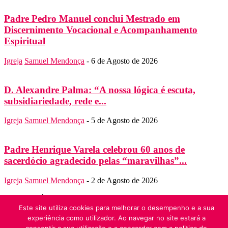
Padre Pedro Manuel conclui Mestrado em
Discernimento Vocacional e Acompanhamento
Espiritual
Igreja
Samuel Mendonça
-
6 de Agosto de 2026
D. Alexandre Palma: “A nossa lógica é escuta,
subsidiariedade, rede e...
Igreja
Samuel Mendonça
-
5 de Agosto de 2026
Padre Henrique Varela celebrou 60 anos de
sacerdócio agradecido pelas “maravilhas”...
Igreja
Samuel Mendonça
-
2 de Agosto de 2026
SOBRE NÓS
Folha do Domingo
Este site utiliza cookies para melhorar o desempenho e a sua
Contato:
folha.domingo@diocese-algarve.pt
experiência como utilizador. Ao navegar no site estará a
SIGA-NOS