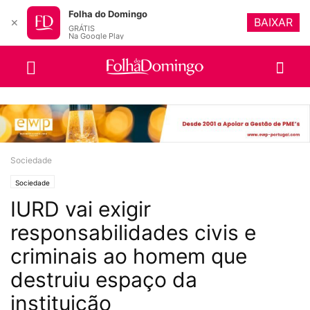
Folha do Domingo
BAIXAR
✕
GRÁTIS
Na Google Play
Sociedade
Sociedade
IURD vai exigir
responsabilidades civis e
criminais ao homem que
destruiu espaço da
instituição