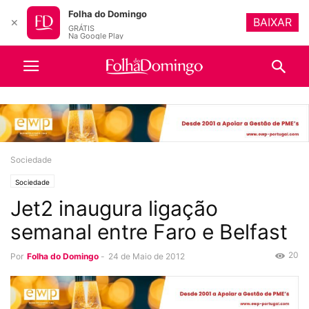
Folha do Domingo
BAIXAR
✕
GRÁTIS
Na Google Play
Sociedade
Sociedade
Jet2 inaugura ligação
semanal entre Faro e Belfast
20
Por
Folha do Domingo
-
24 de Maio de 2012