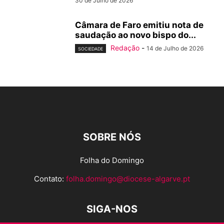
30 de Julho de 2026
Câmara de Faro emitiu nota de
saudação ao novo bispo do...
Redação
-
14 de Julho de 2026
SOCIEDADE
SOBRE NÓS
Folha do Domingo
Contato:
folha.domingo@diocese-algarve.pt
SIGA-NOS