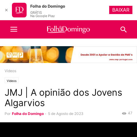
Folha do Domingo
BAIXAR
✕
GRÁTIS
Na Google Play
Videos
Videos
JMJ | A opinião dos Jovens
Algarvios
47
Por
Folha do Domingo
-
5 de Agosto de 2023