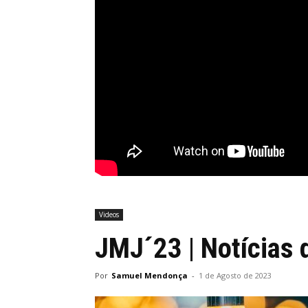
Videos
JMJ´23 | Notícias 
Por
Samuel Mendonça
-
1 de Agosto de 2023