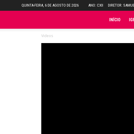
QUINTA-FEIRA, 6 DE AGOSTO DE 2026
ANO: CXII
DIRETOR: SAMU
Folha
INÍCIO
IG
Videos
do
Domingo