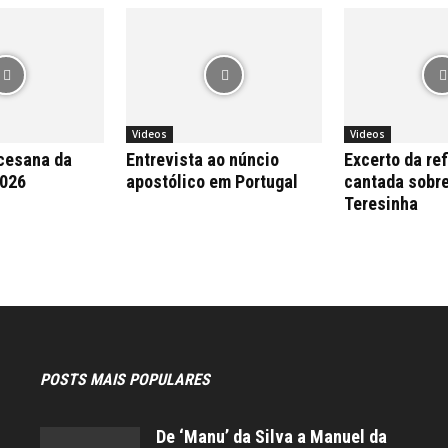
Videos
Videos
cesana da
Entrevista ao núncio
Excerto da re
2026
apostólico em Portugal
cantada sobr
Teresinha
POSTS MAIS POPULARES
De ‘Manu’ da Silva a Manuel da