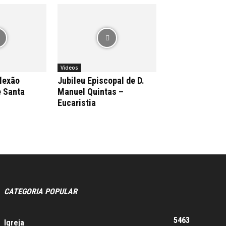
Videos
flexão
Jubileu Episcopal de D.
e Santa
Manuel Quintas –
Eucaristia
CATEGORIA POPULAR
5463
Igreja