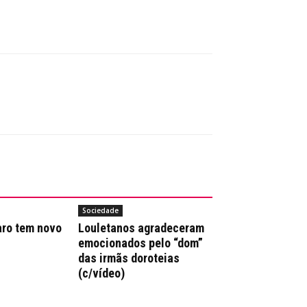
Sociedade
aro tem novo
Louletanos agradeceram
emocionados pelo “dom”
das irmãs doroteias
(c/vídeo)