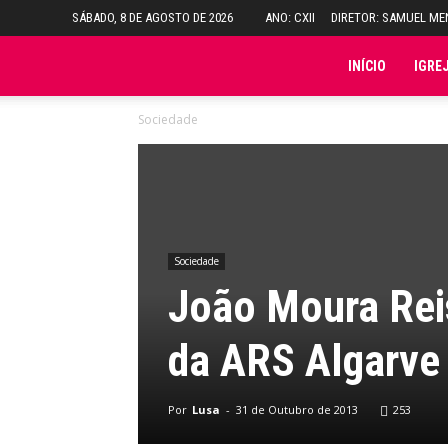
SÁBADO, 8 DE AGOSTO DE 2026
ANO: CXII
DIRETOR: SAMUEL M
Folha
INÍCIO
IGRE
Sociedade
do
Domingo
Sociedade
João Moura Rei
da ARS Algarve
Por
Lusa
-
31 de Outubro de 2013
253