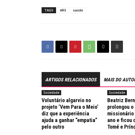
TAGS
ARS
saúde
ARTIGOS RELACIONADOS
MAIS DO AUTO
Sociedade
Sociedade
Voluntário algarvio no
Beatriz Ber
projeto ‘Vem Para o Meio’
prolongou o
diz que a experiência
missionário
ajuda a ganhar “empatia”
ano e ficou 
pelo outro
Tomé e Prín