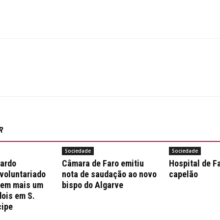
R
Sociedade
Sociedade
nardo
Câmara de Faro emitiu
Hospital de F
 voluntariado
nota de saudação ao novo
capelão
 em mais um
bispo do Algarve
dois em S.
cipe