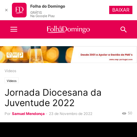
Folha do Domingo
BAIXAR
✕
GRÁTIS
Na Google Play
Videos
Videos
Jornada Diocesana da
Juventude 2022
50
Por
Samuel Mendonça
-
23 de Novembro de 2022