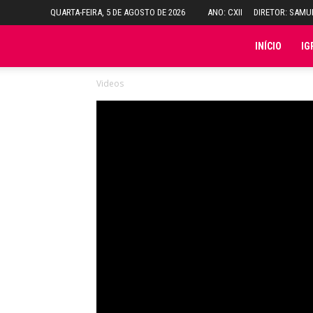
QUARTA-FEIRA, 5 DE AGOSTO DE 2026
ANO: CXII
DIRETOR: SAM
Folha
INÍCIO
IG
Videos
do
Domingo