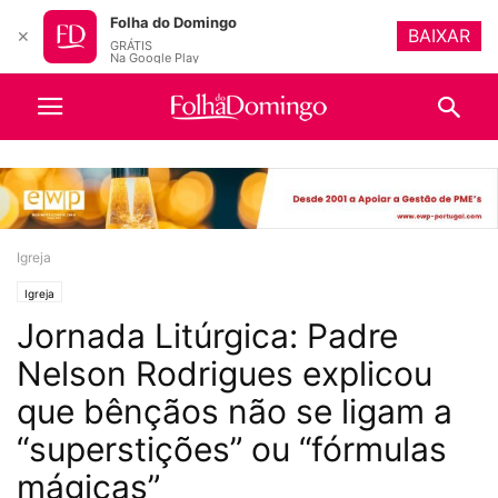
Folha do Domingo
BAIXAR
✕
GRÁTIS
Na Google Play
Igreja
Igreja
Jornada Litúrgica: Padre
Nelson Rodrigues explicou
que bênçãos não se ligam a
“superstições” ou “fórmulas
mágicas”