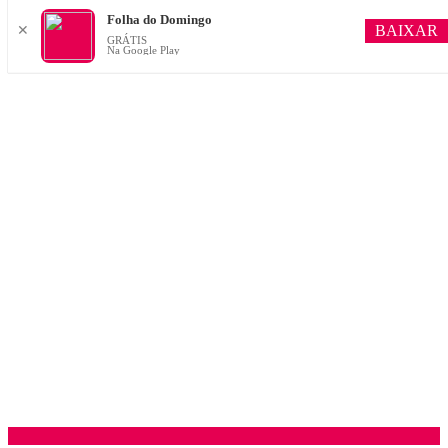
Folha do Domingo
BAIXAR
✕
GRÁTIS
Na Google Play