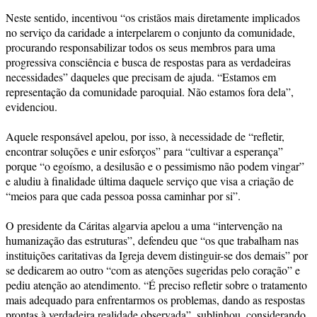
Neste sentido, incentivou “os cristãos mais diretamente implicados
no serviço da caridade a interpelarem o conjunto da comunidade,
procurando responsabilizar todos os seus membros para uma
progressiva consciência e busca de respostas para as verdadeiras
necessidades” daqueles que precisam de ajuda. “Estamos em
representação da comunidade paroquial. Não estamos fora dela”,
evidenciou.
Aquele responsável apelou, por isso, à necessidade de “refletir,
encontrar soluções e unir esforços” para “cultivar a esperança”
porque “o egoísmo, a desilusão e o pessimismo não podem vingar”
e aludiu à finalidade última daquele serviço que visa a criação de
“meios para que cada pessoa possa caminhar por si”.
O presidente da Cáritas algarvia apelou a uma “intervenção na
humanização das estruturas”, defendeu que “os que trabalham nas
instituições caritativas da Igreja devem distinguir-se dos demais” por
se dedicarem ao outro “com as atenções sugeridas pelo coração” e
pediu atenção ao atendimento. “É preciso refletir sobre o tratamento
mais adequado para enfrentarmos os problemas, dando as respostas
prontas à verdadeira realidade observada”, sublinhou, considerando