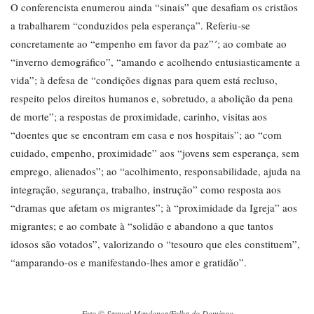
O conferencista enumerou ainda “sinais” que desafiam os cristãos
a trabalharem “conduzidos pela esperança”. Referiu-se
concretamente ao “empenho em favor da paz”´; ao combate ao
“inverno demográfico”, “amando e acolhendo entusiasticamente a
vida”; à defesa de “condições dignas para quem está recluso,
respeito pelos direitos humanos e, sobretudo, a abolição da pena
de morte”; a respostas de proximidade, carinho, visitas aos
“doentes que se encontram em casa e nos hospitais”; ao “com
cuidado, empenho, proximidade” aos “jovens sem esperança, sem
emprego, alienados”; ao “acolhimento, responsabilidade, ajuda na
integração, segurança, trabalho, instrução” como resposta aos
“dramas que afetam os migrantes”; à “proximidade da Igreja” aos
migrantes; e ao combate à “solidão e abandono a que tantos
idosos são votados”, valorizando o “tesouro que eles constituem”,
“amparando-os e manifestando-lhes amor e gratidão”.
Foto © Samuel Mendonça/Folha do Domingo