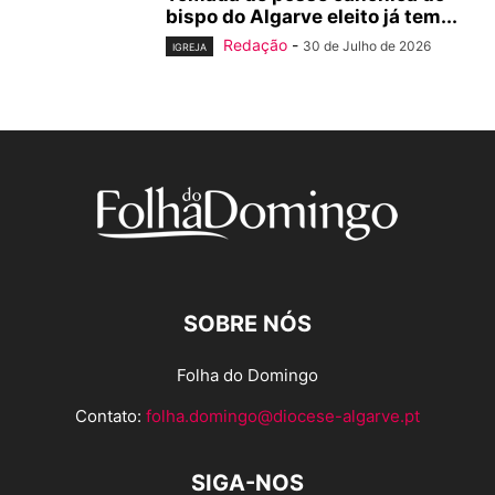
bispo do Algarve eleito já tem...
Redação
-
30 de Julho de 2026
IGREJA
SOBRE NÓS
Folha do Domingo
Contato:
folha.domingo@diocese-algarve.pt
SIGA-NOS