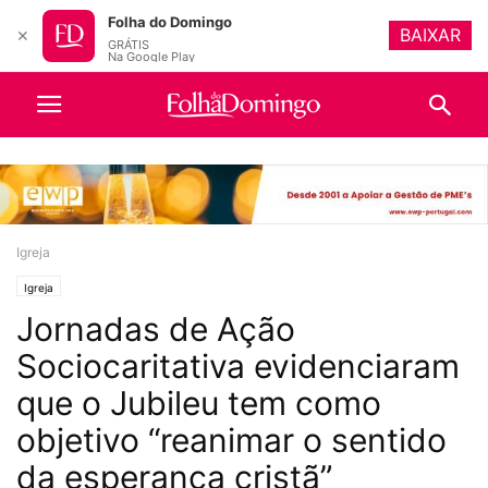
Folha do Domingo
BAIXAR
✕
GRÁTIS
Na Google Play
Igreja
Igreja
Jornadas de Ação
Sociocaritativa evidenciaram
que o Jubileu tem como
objetivo “reanimar o sentido
da esperança cristã”