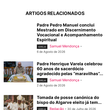
ARTIGOS RELACIONADOS
Padre Pedro Manuel conclui
Mestrado em Discernimento
Vocacional e Acompanhamento
Espiritual
Samuel Mendonça
-
IGREJA
6 de Agosto de 2026
Padre Henrique Varela celebrou
60 anos de sacerdócio
agradecido pelas “maravilhas”...
Samuel Mendonça
-
IGREJA
2 de Agosto de 2026
Tomada de posse canónica do
bispo do Algarve eleito já tem...
Redação
-
30 de Julho de 2026
IGREJA