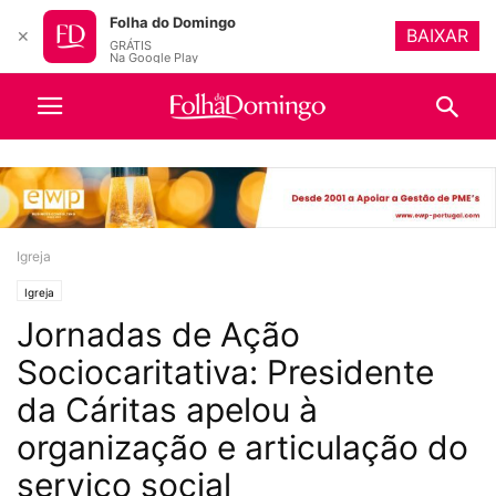
Folha do Domingo
BAIXAR
✕
GRÁTIS
Na Google Play
Igreja
Igreja
Jornadas de Ação
Sociocaritativa: Presidente
da Cáritas apelou à
organização e articulação do
serviço social