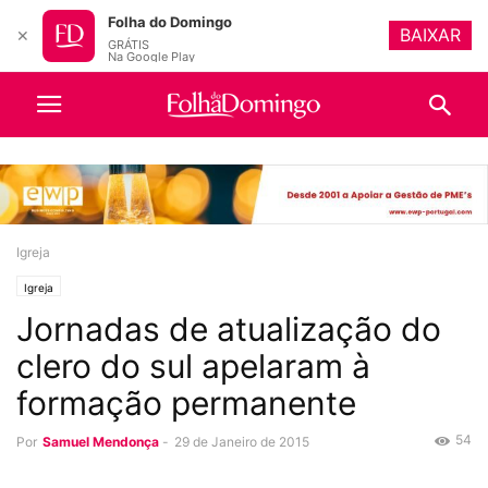
Folha do Domingo
BAIXAR
✕
GRÁTIS
Na Google Play
Igreja
Igreja
Jornadas de atualização do
clero do sul apelaram à
formação permanente
54
Por
Samuel Mendonça
-
29 de Janeiro de 2015