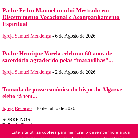
Padre Pedro Manuel conclui Mestrado em
Discernimento Vocacional e Acompanhamento
Espiritual
Igreja
Samuel Mendonça
-
6 de Agosto de 2026
Padre Henrique Varela celebrou 60 anos de
sacerdócio agradecido pelas “maravilhas”...
Igreja
Samuel Mendonça
-
2 de Agosto de 2026
Tomada de posse canónica do bispo do Algarve
eleito já tem...
Igreja
Redação
-
30 de Julho de 2026
SOBRE NÓS
Folha do Domingo
Contato:
folha.domingo@diocese-algarve.pt
Este site utiliza cookies para melhorar o desempenho e a sua
SIGA-NOS