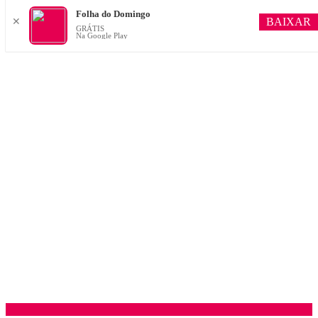
Folha do Domingo
BAIXAR
✕
GRÁTIS
Na Google Play