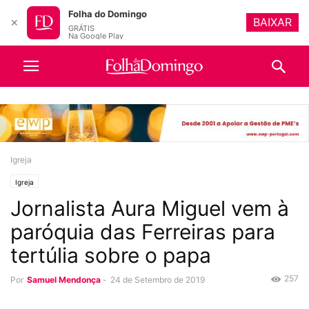
Folha do Domingo
BAIXAR
✕
GRÁTIS
Na Google Play
Igreja
Igreja
Jornalista Aura Miguel vem à
paróquia das Ferreiras para
tertúlia sobre o papa
257
Por
Samuel Mendonça
-
24 de Setembro de 2019