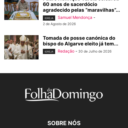
60 anos de sacerdócio
agradecido pelas “maravilhas”...
Samuel Mendonça
-
IGREJA
2 de Agosto de 2026
Tomada de posse canónica do
bispo do Algarve eleito já tem...
Redação
-
30 de Julho de 2026
IGREJA
SOBRE NÓS