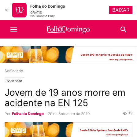
Folha do Domingo
BAIXAR
✕
GRÁTIS
Na Google Play
Sociedade
Sociedade
Jovem de 19 anos morre em
acidente na EN 125
19
Por
Folha do Domingo
-
29 de Setembro de 2010