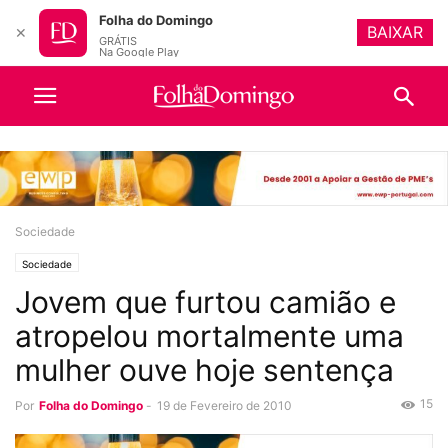
Folha do Domingo
BAIXAR
✕
GRÁTIS
Na Google Play
Sociedade
Sociedade
Jovem que furtou camião e
atropelou mortalmente uma
mulher ouve hoje sentença
15
Por
Folha do Domingo
-
19 de Fevereiro de 2010