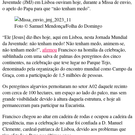
Juventude (JMJ) em Lisboa ouviram hoje, durante a Missa de envio,
o apelo do Papa para que “não tenham medo”.
Foto © Samuel Mendonça/Folha do Domingo
“Ele [Jesus] diz-lhes hoje, aqui em Lisboa, nesta Jornada Mundial
da Juventude: não tenham medo! Não tenham medo, animem-se,
não tenham medo!”,
afirmou
Francisco na homilia da celebração,
sublinhada com uma salva de palmas dos peregrinos dos cinco
continentes, na celebração que teve lugar no Parque Tejo,
denominado pela organização do encontro mundial como Campo da
Graça, com a participação de 1,5 milhões de pessoas.
Os peregrinos algarvios pernoitaram no setor A02 daquele recinto
com cerca de 100 hectares, um espaço ao lado do palco, mas sem
grande visibilidade devido à altura daquela estrutura, e hoje ali
permaneceram para participar na Eucaristia.
Francisco chegou ao altar em cadeira de rodas e ocupou a cadeira da
presidência, mas a celebração no altar foi confiada a D. Manuel
Clemente, cardeal-patriarca de Lisboa, devido aos problemas que