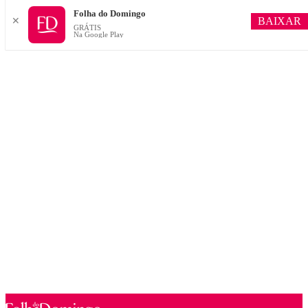
Folha do Domingo
BAIXAR
✕
GRÁTIS
Na Google Play