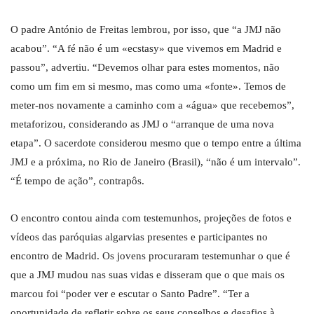
O padre António de Freitas lembrou, por isso, que “a JMJ não
acabou”. “A fé não é um «ecstasy» que vivemos em Madrid e
passou”, advertiu. “Devemos olhar para estes momentos, não
como um fim em si mesmo, mas como uma «fonte». Temos de
meter-nos novamente a caminho com a «água» que recebemos”,
metaforizou, considerando as JMJ o “arranque de uma nova
etapa”. O sacerdote considerou mesmo que o tempo entre a última
JMJ e a próxima, no Rio de Janeiro (Brasil), “não é um intervalo”.
“É tempo de ação”, contrapôs.
O encontro contou ainda com testemunhos, projeções de fotos e
vídeos das paróquias algarvias presentes e participantes no
encontro de Madrid. Os jovens procuraram testemunhar o que é
que a JMJ mudou nas suas vidas e disseram que o que mais os
marcou foi “poder ver e escutar o Santo Padre”. “Ter a
oportunidade de refletir sobre os seus conselhos e desafios à