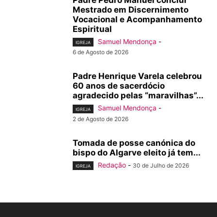
Padre Pedro Manuel conclui
Mestrado em Discernimento
Vocacional e Acompanhamento
Espiritual
Samuel Mendonça
-
IGREJA
6 de Agosto de 2026
Padre Henrique Varela celebrou
60 anos de sacerdócio
agradecido pelas “maravilhas”...
Samuel Mendonça
-
IGREJA
2 de Agosto de 2026
Tomada de posse canónica do
bispo do Algarve eleito já tem...
Redação
-
30 de Julho de 2026
IGREJA