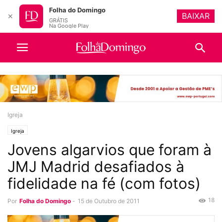
Folha do Domingo
BAIXAR
✕
GRÁTIS
Na Google Play
Igreja
Igreja
Jovens algarvios que foram à
JMJ Madrid desafiados à
fidelidade na fé (com fotos)
18
Por
Folha do Domingo
-
15 de Outubro de 2011