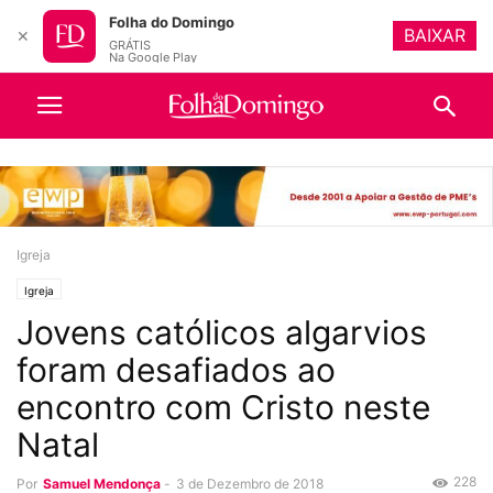
Folha do Domingo
BAIXAR
✕
GRÁTIS
Na Google Play
Igreja
Igreja
Jovens católicos algarvios
foram desafiados ao
encontro com Cristo neste
Natal
228
Por
Samuel Mendonça
-
3 de Dezembro de 2018