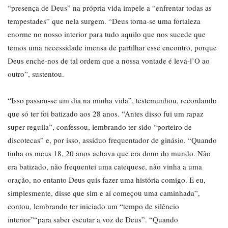
“presença de Deus” na própria vida impele a “enfrentar todas as
tempestades” que nela surgem. “Deus torna-se uma fortaleza
enorme no nosso interior para tudo aquilo que nos sucede que
temos uma necessidade imensa de partilhar esse encontro, porque
Deus enche-nos de tal ordem que a nossa vontade é levá-l’O ao
outro”, sustentou.
“Isso passou-se um dia na minha vida”, testemunhou, recordando
que só ter foi batizado aos 28 anos. “Antes disso fui um rapaz
super-reguila”, confessou, lembrando ter sido “porteiro de
discotecas” e, por isso, assíduo frequentador de ginásio. “Quando
tinha os meus 18, 20 anos achava que era dono do mundo. Não
era batizado, não frequentei uma catequese, não vinha a uma
oração, no entanto Deus quis fazer uma história comigo. E eu,
simplesmente, disse que sim e aí começou uma caminhada”,
contou, lembrando ter iniciado um “tempo de silêncio
interior”“para saber escutar a voz de Deus”. “Quando