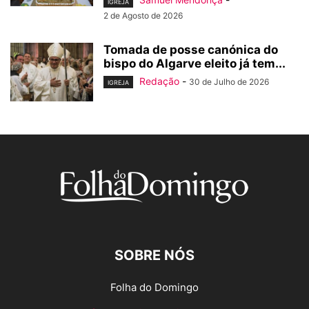
IGREJA
2 de Agosto de 2026
Tomada de posse canónica do
bispo do Algarve eleito já tem...
Redação
-
30 de Julho de 2026
IGREJA
SOBRE NÓS
Folha do Domingo