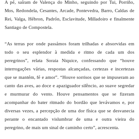
A pé, saíram de Valença do Minho, seguindo por Tui, Porriño,
Mos, Redondela, Cesantes, Arcade, Pontevedra, Barro, Caldas de
Rei, Valga, Hébron, Padrón, Esclavitude, Milladoiro e finalmente
Santiago de Compostela.
“As terras por onde passámos foram trilhadas e absorvidas em
todo o seu esplendor à medida e ritmo de cada um dos
peregrinos”, relata Soraia Niquice, confessando que “houve
interrogações várias, respostas alcançadas, certezas e incertezas
que se mantém, fé e amor”. “Houve sorrisos que se impuseram ao
canto das aves, ao doce e apaziguador silêncio, ao suave segredar
e murmurar do vento. Houve pensamentos que se fizeram
acompanhar do bater ritmado do bordão que levávamos e, por
diversas vezes, a percepção de uma dor física que se desvanecia
perante o encantado vislumbrar de uma e outra vieira do
peregrino, de mais um sinal de caminho certo”, acrescenta.