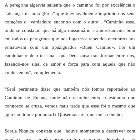
A peregrina algarvia salienta que o caminho foi por excelência o
“alcançar de uma glória” que inevitavelmente imprimiu nos seus
corações o “verdadeiro encontro com o outro”. “Caminho esse,
onde se constatou que há algo missionário e amorosamente bom
em todos os peregrinos que nos fugazes e repetidos encontros nos
rematavam com um apaziguador «Buen Caminõ». Foi um
caminhar repleto de sinais que Deus ousa transformar entre nós,
fazendo-nos sinal de amor e força para com aquele que não
conhecemos”, complementa.
“Será pertinente dizer que também nós fomos reportados ao
Caminho de Emaús, onde não reconhecendo o estranho que
connosco se cruza, vemos mais tarde que esse foi o mesmo que
agiu em dom e por amor!? Quisemos crer que sim”, conclui.
Soraia Niquice constata que “houve momentos a descrever com
minúcia, mas também esses se tornaram uma descoberta tão