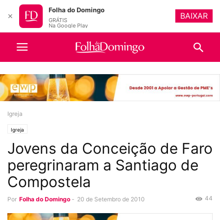
Folha do Domingo
BAIXAR
✕
GRÁTIS
Na Google Play
Igreja
Igreja
Jovens da Conceição de Faro
peregrinaram a Santiago de
Compostela
44
Por
Folha do Domingo
-
20 de Setembro de 2010