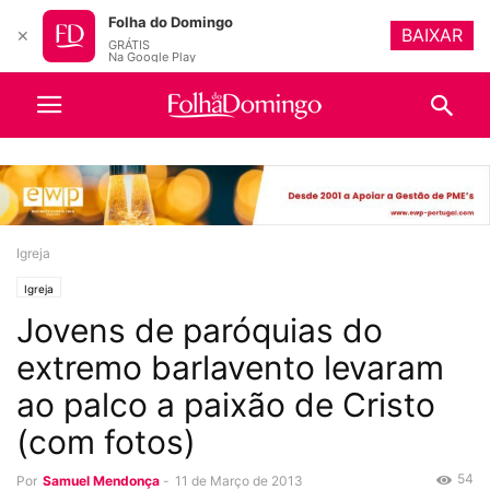
Folha do Domingo
BAIXAR
✕
GRÁTIS
Na Google Play
Igreja
Igreja
Jovens de paróquias do
extremo barlavento levaram
ao palco a paixão de Cristo
(com fotos)
54
Por
Samuel Mendonça
-
11 de Março de 2013