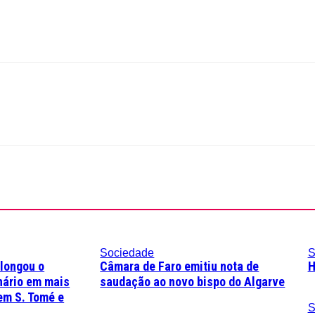
Sociedade
S
olongou o
Câmara de Faro emitiu nota de
H
nário em mais
saudação ao novo bispo do Algarve
em S. Tomé e
S