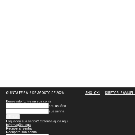
QUINTA-FEIRA, 6 DE AGOSTO DE 2026
ANO: CXII
DIRETOR: SAMUE
Bem-vindo! Entre na sua conta
seu usuário
sua senha
Esqueceu sua senha? Obtenha ajuda aqui
Informação Legal
Recuperar senha
Recupere sua senha