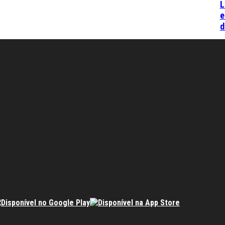
L
e
d