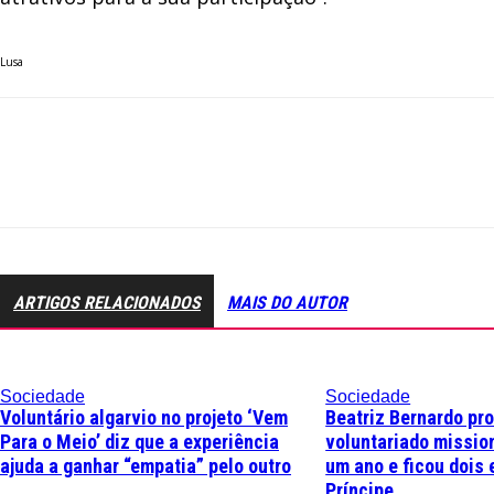
Lusa
ARTIGOS RELACIONADOS
MAIS DO AUTOR
Sociedade
Sociedade
Voluntário algarvio no projeto ‘Vem
Beatriz Bernardo pr
Para o Meio’ diz que a experiência
voluntariado missio
ajuda a ganhar “empatia” pelo outro
um ano e ficou dois 
Príncipe