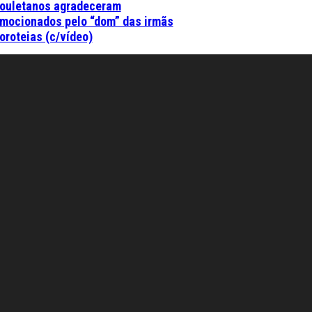
ouletanos agradeceram
mocionados pelo “dom” das irmãs
oroteias (c/vídeo)