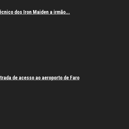
écnico dos Iron Maiden a irmão...
trada de acesso ao aeroporto de Faro