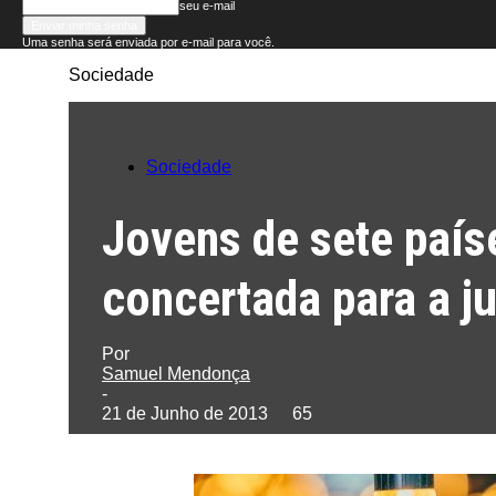
seu e-mail
Uma senha será enviada por e-mail para você.
Sociedade
Folha
do
Sociedade
Domingo
Jovens de sete país
concertada para a j
Por
Samuel Mendonça
-
21 de Junho de 2013
65