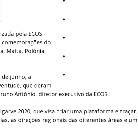
Cultura
Ambiente
izada pela ECOS –
Desporto
as comemorações do
, Malta, Polónia,
Opinião
Vídeos
 de junho, a
Juventude, que deram
Bruno António, diretor executivo da ECOS.
garve 2020, que visa criar uma plataforma e traçar
as, as direções regionais das diferentes áreas e um