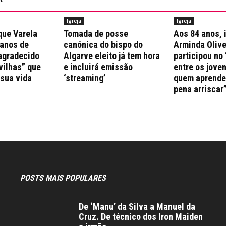
Igreja
Igreja
que Varela
Tomada de posse
Aos 84 anos, 
 anos de
canónica do bispo do
Arminda Olive
agradecido
Algarve eleito já tem hora
participou no 
vilhas” que
e incluirá emissão
entre os jove
 sua vida
‘streaming’
quem aprende 
pena arriscar
POSTS MAIS POPULARES
De ‘Manu’ da Silva a Manuel da
Cruz. De técnico dos Iron Maiden