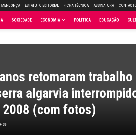
L MENDONÇA
ESTATUTO EDITORIAL
FICHA TÉCNICA
ASSINATURA
CONTACT
JA
SOCIEDADE
ECONOMIA
POLÍTICA
EDUCAÇÃO
CUL
canos retomaram trabalho
serra algarvia interrompid
 2008 (com fotos)
39