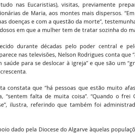
etudo nas Eucaristias), visitas, previamente pre
ionárias de Maria, aos montes mais dispersos. “Em
suas doenças e com a questão da morte”, testemunha
idosos em que a mulher tem de tratar sozinha do m
ecido durante décadas pelo poder central e p
aparece nas televisões, Nelson Rodrigues conta que 
m saúde para se deslocar à igreja” e que são um “g
acrescenta.
ta constata que “há pessoas que estão muito afa
a, “sentem falta de muita coisa”. “Quando o frei
e”, ilustra, referindo que também foi administr
poio dado pela Diocese do Algarve àquelas populaç