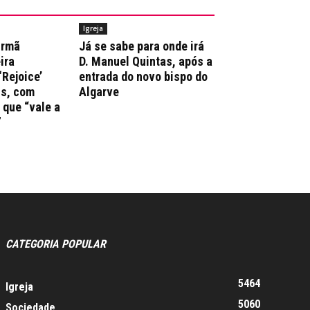
Igreja
irmã
Já se sabe para onde irá
ira
D. Manuel Quintas, após a
‘Rejoice’
entrada do novo bispo do
ns, com
Algarve
que “vale a
”
CATEGORIA POPULAR
5464
Igreja
5060
Sociedade