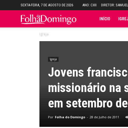
SEXTA-FEIRA, 7 DE AGOSTO DE 2026
ANO: CXII
DIRETOR: SAMUE
Folha
INÍCIO
IGRE
Igreja
do
Domingo
Igreja
Jovens francis
missionário na 
em setembro de
Por
Folha do Domingo
-
28 de Julho de 2011