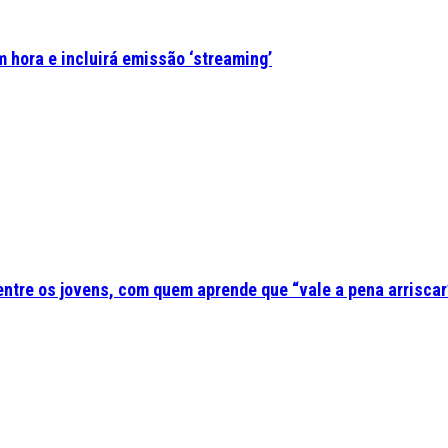
 hora e incluirá emissão ‘streaming’
 entre os jovens, com quem aprende que “vale a pena arriscar