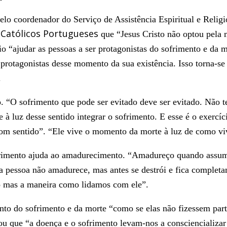
elo coordenador do Serviço de Assistência Espiritual e Relig
 Católicos Portugueses
que “Jesus Cristo não optou pela
o “ajudar as pessoas a ser protagonistas do sofrimento e da 
 protagonistas desse momento da sua existência. Isso torna-s
.
o. “O sofrimento que pode ser evitado deve ser evitado. Não 
 à luz desse sentido integrar o sofrimento. E esse é o exercí
com sentido”. “Ele vive o momento da morte à luz de como viv
ofrimento ajuda ao amadurecimento. “Amadureço quando assumo 
 pessoa não amadurece, mas antes se destrói e fica completa
so mas a maneira como lidamos com ele”.
nto do sofrimento e da morte “como se elas não fizessem part
cou que “a doença e o sofrimento levam-nos a consciencializar