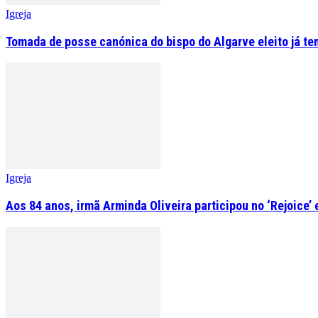
Igreja
Tomada de posse canónica do bispo do Algarve eleito já tem
Igreja
Aos 84 anos, irmã Arminda Oliveira participou no ‘Rejoice’