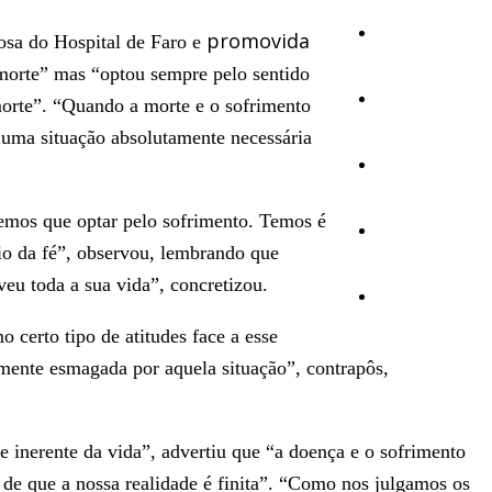
Cultura
promovida
iosa do Hospital de Faro e
 morte” mas “optou sempre pelo sentido
Ambiente
morte”. “Quando a morte e o sofrimento
e uma situação absolutamente necessária
Desporto
temos que optar pelo sofrimento. Temos é
Opinião
cio da fé”, observou, lembrando que
eu toda a sua vida”, concretizou.
Vídeos
certo tipo de atitudes face a esse
mente esmagada por aquela situação”, contrapôs,
e inerente da vida”, advertiu que “a doença e o sofrimento
 de que a nossa realidade é finita”. “Como nos julgamos os