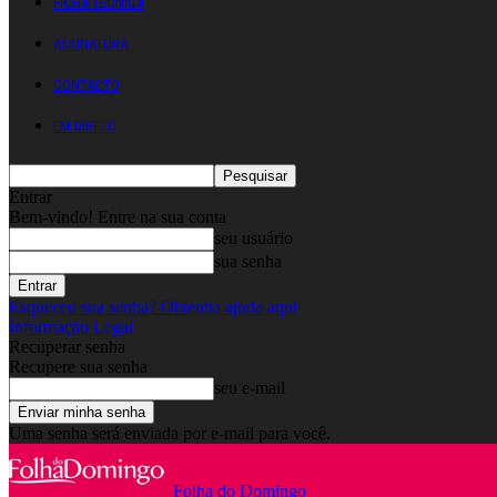
FICHA TÉCNICA
ASSINATURA
CONTACTO
EM DIRETO
Entrar
Bem-vindo! Entre na sua conta
seu usuário
sua senha
Esqueceu sua senha? Obtenha ajuda aqui
Informação Legal
Recuperar senha
Recupere sua senha
seu e-mail
Uma senha será enviada por e-mail para você.
Folha do Domingo