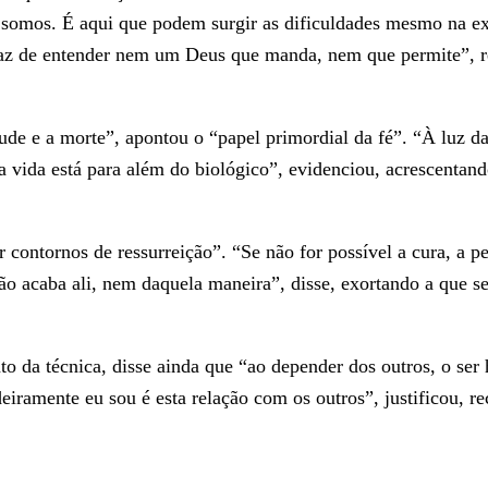
o somos. É aqui que podem surgir as dificuldades mesmo na 
z de entender nem um Deus que manda, nem que permite”, ref
itude e a morte”, apontou o “papel primordial da fé”. “À luz 
 da vida está para além do biológico”, evidenciou, acrescentan
r contornos de ressurreição”. “Se não for possível a cura, a 
não acaba ali, nem daquela maneira”, disse, exortando a que 
da técnica, disse ainda que “ao depender dos outros, o ser 
iramente eu sou é esta relação com os outros”, justificou, r