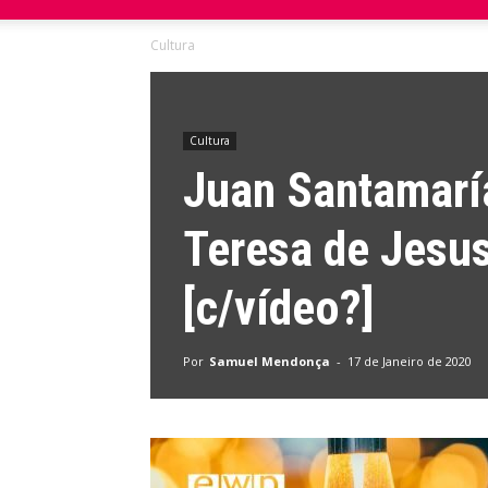
Cultura
do
Domingo
Cultura
Juan Santamarí
Teresa de Jesus
[c/vídeo?]
Por
Samuel Mendonça
-
17 de Janeiro de 2020