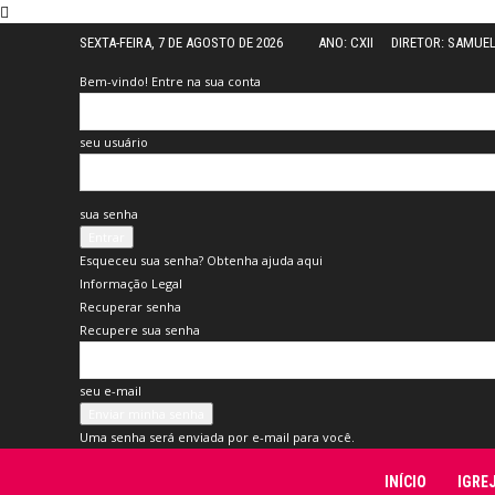
SEXTA-FEIRA, 7 DE AGOSTO DE 2026
ANO: CXII
DIRETOR: SAMUE
Bem-vindo! Entre na sua conta
seu usuário
sua senha
Esqueceu sua senha? Obtenha ajuda aqui
Informação Legal
Recuperar senha
Recupere sua senha
seu e-mail
Uma senha será enviada por e-mail para você.
Folha
INÍCIO
IGRE