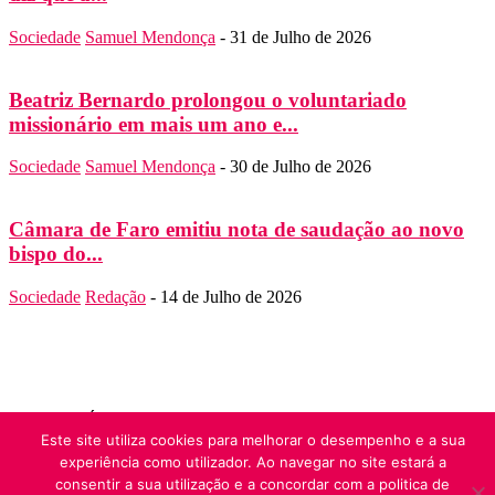
Sociedade
Samuel Mendonça
-
31 de Julho de 2026
Beatriz Bernardo prolongou o voluntariado
missionário em mais um ano e...
Sociedade
Samuel Mendonça
-
30 de Julho de 2026
Câmara de Faro emitiu nota de saudação ao novo
bispo do...
Sociedade
Redação
-
14 de Julho de 2026
SOBRE NÓS
Folha do Domingo
Este site utiliza cookies para melhorar o desempenho e a sua
Contato:
folha.domingo@diocese-algarve.pt
experiência como utilizador. Ao navegar no site estará a
SIGA-NOS
consentir a sua utilização e a concordar com a politica de