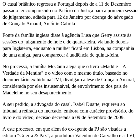
O casal britânico regressa a Portugal depois de a 11 de Dezembro
passado ter comparecido no Palácio da Justiça para a primeira sessão
do julgamento, adiada para 12 de Janeiro por doença do advogado
de Gonçalo Amaral, António Cabrita.
Fonte da família inglesa disse à agência Lusa que Gerry assiste às
sessões do julgamento de hoje e de quarta-feira, viajando depois
para Inglaterra, enquanto a mulher ficará em Lisboa, na companhia
de uma amiga, para comparecer à audiência de quinta-feira.
No processo, a família McCann alega que o livro «Maddie – A
Verdade da Mentira" e o vídeo com o mesmo título, baseado no
documentário exibido na TVI, divulgam a tese de Gonçalo Amaral,
considerada por eles insustentável, de envolvimento dos pais de
Madeleine no seu desaparecimento.
A seu pedido, a advogada do casal, Isabel Duarte, requereu ao
tribunal a retirada do mercado, embora com carácter provisório, do
livro e do vídeo, decisão decretada a 09 de Setembro de 2009.
A este processo, em que além do ex-agente da PJ são visadas a
editora "Guerra & Paz", a produtora Valentim de Carvalho e a TVI,