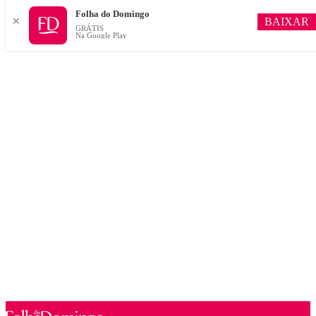
Folha do Domingo
BAIXAR
✕
GRÁTIS
Na Google Play