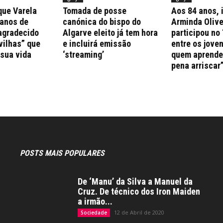
que Varela
Tomada de posse
Aos 84 anos, 
 anos de
canónica do bispo do
Arminda Olive
agradecido
Algarve eleito já tem hora
participou no 
vilhas” que
e incluirá emissão
entre os jove
 sua vida
‘streaming’
quem aprende 
pena arriscar
POSTS MAIS POPULARES
De ‘Manu’ da Silva a Manuel da
Cruz. De técnico dos Iron Maiden
a irmão...
12 de Abril de 2020
Sociedade