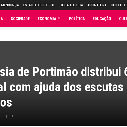
L MENDONÇA
ESTATUTO EDITORIAL
FICHA TÉCNICA
ASSINATURA
CONTACT
JA
SOCIEDADE
ECONOMIA
POLÍTICA
EDUCAÇÃO
CUL
sia de Portimão distribui
al com ajuda dos escutas
ios
34